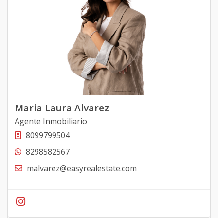
Maria Laura Alvarez
Agente Inmobiliario
8099799504
8298582567
malvarez@easyrealestate.com