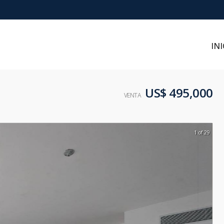
INI
US$ 495,000
VENTA
1 of 29