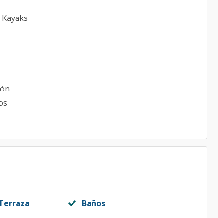
, Kayaks
ión
os
 Terraza
Baños