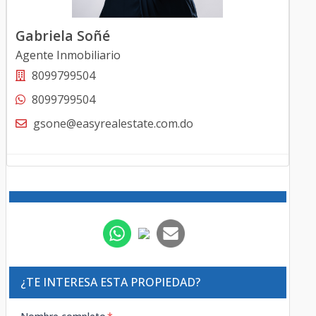
Gabriela Soñé
Agente Inmobiliario
8099799504
8099799504
gsone@easyrealestate.com.do
¿TE INTERESA ESTA PROPIEDAD?