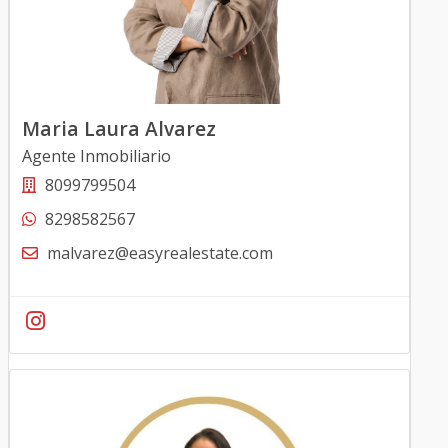
Maria Laura Alvarez
Agente Inmobiliario
8099799504
8298582567
malvarez@easyrealestate.com