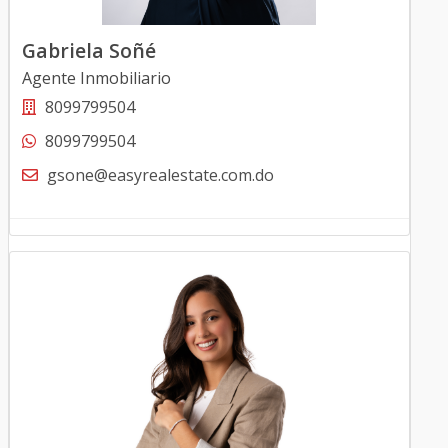
Gabriela Soñé
Agente Inmobiliario
8099799504
8099799504
gsone@easyrealestate.com.do