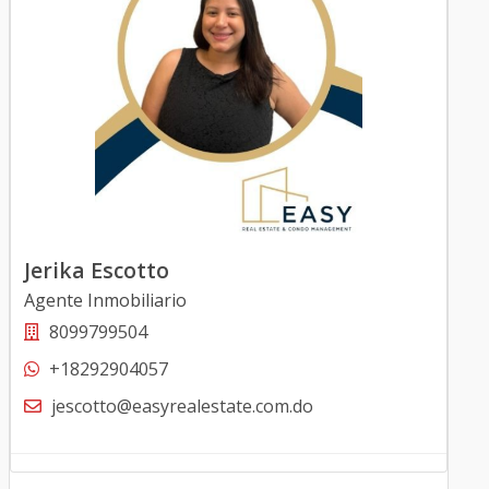
Jerika Escotto
Agente Inmobiliario
8099799504
+18292904057
jescotto@easyrealestate.com.do