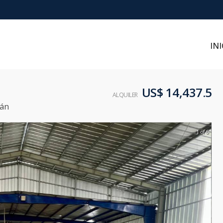
INI
US$ 14,437.5
ALQUILER
mán
1 of 6