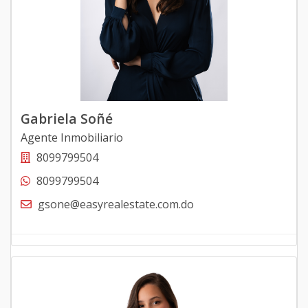
Gabriela Soñé
Agente Inmobiliario
8099799504
8099799504
gsone@easyrealestate.com.do