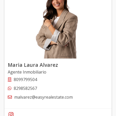
Maria Laura Alvarez
Agente Inmobiliario
8099799504
8298582567
malvarez@easyrealestate.com