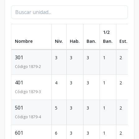
1/2
Nombre
Niv.
Hab.
Ban.
Ban.
Est.
m
301
3
3
3
1
2
1
Código
1879
-2
401
4
3
3
1
2
1
Código
1879
-3
501
5
3
3
1
2
1
Código
1879
-4
601
6
3
3
1
2
1