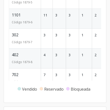
Código
1879
-5
1101
11
3
3
1
2
2
Código
1879
-6
302
3
3
3
1
2
1
Código
1879
-7
402
4
3
3
1
2
1
Código
1879
-8
702
7
3
3
1
2
1
Código
1879
-9
Vendido
Reservado
Bloqueada
902
9
3
3
1
2
1
Código
1879
-10