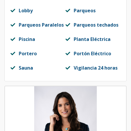
Código
1879
-16
Lobby
Parqueos
1103
11
2
2
1
2
1
Parqueos Paralelos
Parqueos techados
Código
1879
-17
Piscina
Planta Eléctrica
201
2
3
3
1
2
1
Código
1879
-1
Portero
Portón Eléctrico
Sauna
Vigilancia 24 horas