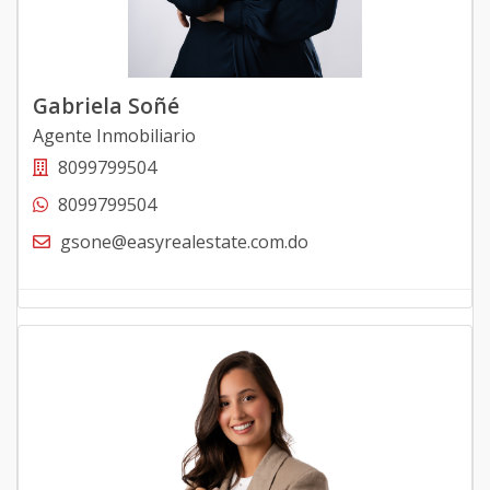
Gabriela Soñé
Agente Inmobiliario
8099799504
8099799504
gsone@easyrealestate.com.do