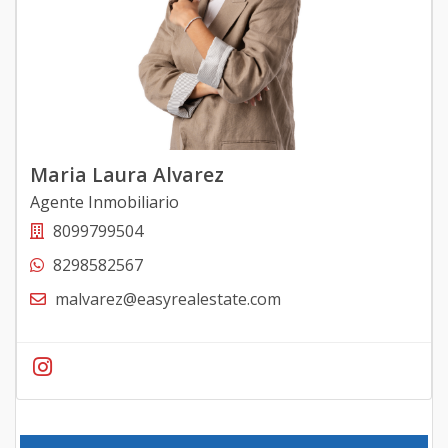
Maria Laura Alvarez
Agente Inmobiliario
8099799504
8298582567
malvarez@easyrealestate.com