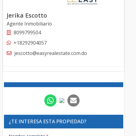
Jerika Escotto
Agente Inmobiliario
8099799504
+18292904057
jescotto@easyrealestate.com.do
¿TE INTERESA ESTA PROPIEDAD?