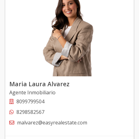
Maria Laura Alvarez
Agente Inmobiliario
8099799504
8298582567
malvarez@easyrealestate.com