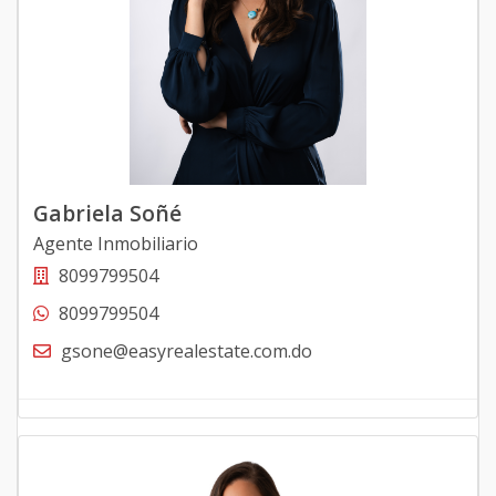
Gabriela Soñé
Agente Inmobiliario
8099799504
8099799504
gsone@easyrealestate.com.do