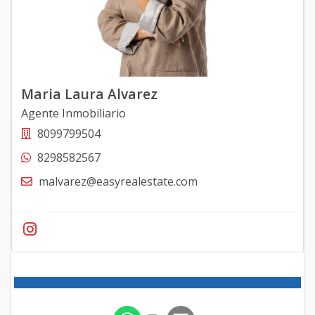
Maria Laura Alvarez
Agente Inmobiliario
8099799504
8298582567
malvarez@easyrealestate.com