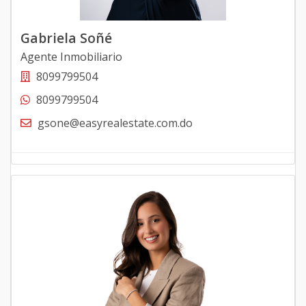
Gabriela Soñé
Agente Inmobiliario
8099799504
8099799504
gsone@easyrealestate.com.do