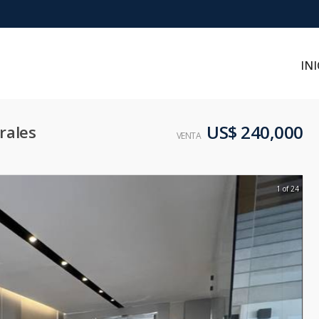
INI
US$ 240,000
rales
VENTA
1 of 24