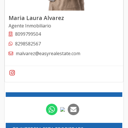
Maria Laura Alvarez
Agente Inmobiliario
8099799504
8298582567
malvarez@easyrealestate.com