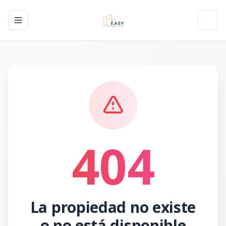
Toggle navigation menu
Toggl
404
La propiedad no existe
o no está disponible