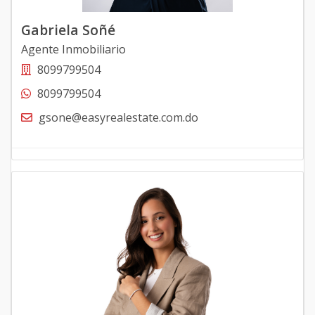
Gabriela Soñé
Agente Inmobiliario
8099799504
8099799504
gsone@easyrealestate.com.do