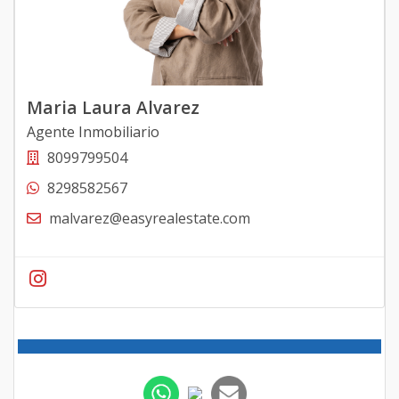
Maria Laura Alvarez
Agente Inmobiliario
8099799504
8298582567
malvarez@easyrealestate.com