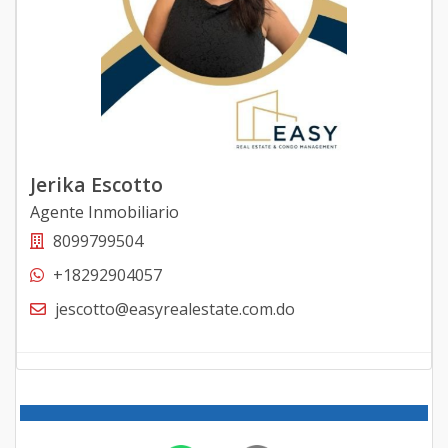
Jerika Escotto
Agente Inmobiliario
8099799504
+18292904057
jescotto@easyrealestate.com.do