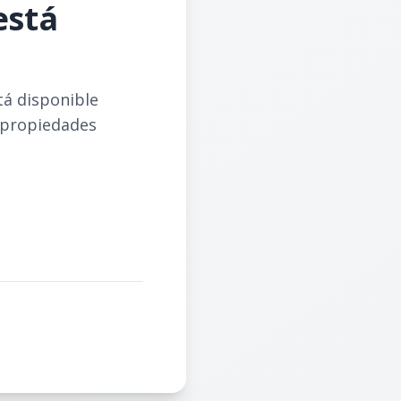
está
tá disponible
 propiedades